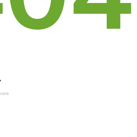
.
cura.